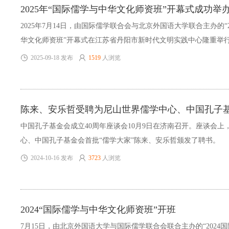
2025年“国际儒学与中华文化师资班”开幕式成功举
2025年7月14日，由国际儒学联合会与北京外国语大学联合主办的“
华文化师资班”开幕式在江苏省丹阳市新时代文明实践中心隆重举
党委常委、副校长刘欣路，国际儒学联合会秘书长马箭飞，丹阳市
2025-09-18 发布
1519
人浏览
长高飞，世界著名比较哲学家、国际儒学联合会副理事长安乐哲等
致辞。国际儒学联合会荣誉顾问田辰山，北京外国语大学北京中外
主任张朝意，国际儒联会员联络委副主任、中国人民大学教授温海
陈来、安乐哲受聘为尼山世界儒学中心、中国孔子基
耀拉大学副教授梅森，香港浸会大学副教授田凯文等专家学者和本
大家”
出席。开幕式由北京外国语大学国际中国文化研究院院长高金萍主
中国孔子基金会成立40周年座谈会10月9日在济南召开。座谈会上
心、中国孔子基金会首批“儒学大家”陈来、安乐哲颁发了聘书。
2024-10-16 发布
3723
人浏览
2024“国际儒学与中华文化师资班”开班
7月15日，由北京外国语大学与国际儒学联合会联合主办的“2024