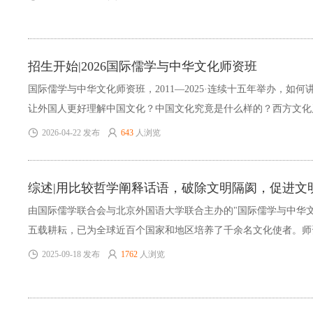
时等国的数十位儒学、汉学、哲学、社会学、教育学及艺术史领域
术机构代表齐聚一堂，跨越语言与学科边界，共同见证中国哲学如
对话中不断焕发“生生不已”的时代生机。
招生开始|2026国际儒学与中华文化师资班
国际儒学与中华文化师资班，2011—2025·连续十五年举办，如
让外国人更好理解中国文化？中国文化究竟是什么样的？西方文化
比较哲学为阐释境域，在中西镜鉴中厘清误读、走出困境。在互学
2026-04-22 发布
643
人浏览
类共同价值。欢迎加入，共同探索跨文化理解之道。
综述|用比较哲学阐释话语，破除文明隔阂，促进文
由国际儒学联合会与北京外国语大学联合主办的"国际儒学与中华文
五载耕耘，已为全球近百个国家和地区培养了千余名文化使者。师
释话语，破除文明隔阂，促进文明交流，中国哲学固有的互系性与
2025-09-18 发布
1762
人浏览
能够有效揭示一多二元非生生论的本体论叙事，还可有利构建“和而
序。