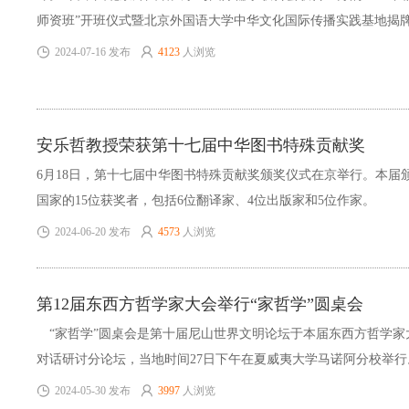
师资班”开班仪式暨北京外国语大学中华文化国际传播实践基地揭
市举行。北京外国语大学党委常委、副校长赵刚，国际儒学联合会
2024-07-16 发布
4123
人浏览
市委常委、宣传部部长高飞，北外中华文化国际传播研究院外籍首
比较哲学家安乐哲出席开班仪式并讲话。开班仪式同步举行了北京
化国际传播实践基地揭牌仪式，北京外国语大学副校长赵刚和丹阳
安乐哲教授荣获第十七届中华图书特殊贡献奖
会会长张培军共同揭牌。活动仪式由北京外国语大学北京中外文化
张朝意主持。
6月18日，第十七届中华图书特殊贡献奖颁奖仪式在京举行。本届颁
国家的15位获奖者，包括6位翻译家、4位出版家和5位作家。
2024-06-20 发布
4573
人浏览
第12届东西方哲学家大会举行“家哲学”圆桌会
“家哲学”圆桌会是第十届尼山世界文明论坛于本届东西方哲学家
对话研讨分论坛，当地时间27日下午在夏威夷大学马诺阿分校举行
2024-05-30 发布
3997
人浏览