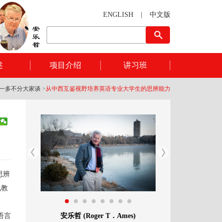
ENGLISH
|
中文版
述
项目介绍
讲习班
一多不分大家谈
>
从中西互鉴视野培养英语专业大学生的思辨能力
思辨
线教
安乐哲 (Roger T．Ames)
语言