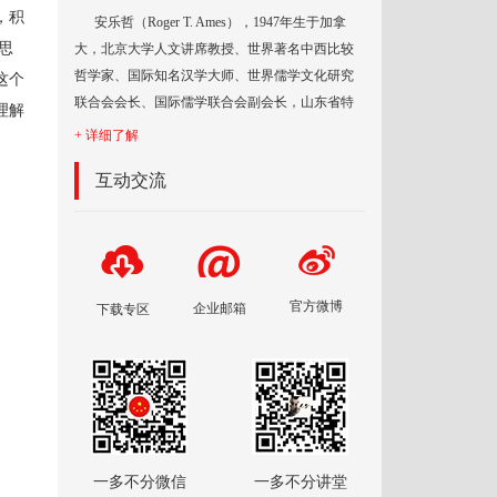
，积
安乐哲（Roger T. Ames），1947年生于加拿
思
大，
北京大学人文讲席教授、世界著名中西比较
哲学家、国际知名汉学大师、世界儒学文化研究
这个
联合会会长、国际儒学联合会副会长，山东省特
理解
聘“儒学大家”、博古睿研究院中国中心学术委员会
+ 详细了解
主席、尼山世界儒学
互动交流
官方微博
企业邮箱
下载专区
一多不分微信
一多不分讲堂